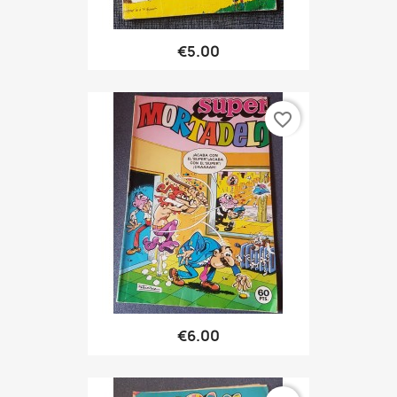
€5.00
favorite_border
€6.00