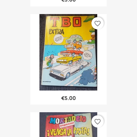
favorite_border
€5.00
favorite_border