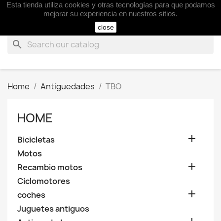
Esta tienda utiliza cookies y otras tecnologías para que podamos

mejorar su experiencia en nuestros sitios.
close
search
Home
Antiguedades
TBO
HOME

Bicicletas
Motos

Recambio motos
Ciclomotores

coches
Juguetes antiguos