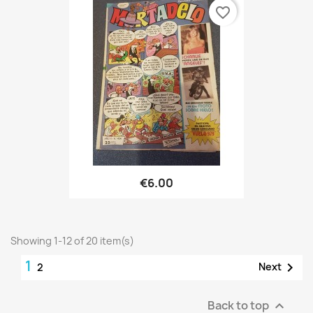
favorite_border
€6.00
Showing 1-12 of 20 item(s)
1

Next
2
Back to top
