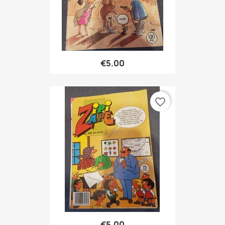
€5.00
favorite_border
€5.00