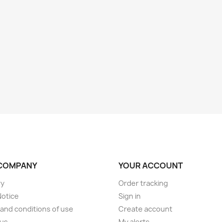
COMPANY
YOUR ACCOUNT
ry
Order tracking
Notice
Sign in
and conditions of use
Create account
 us
My alerts