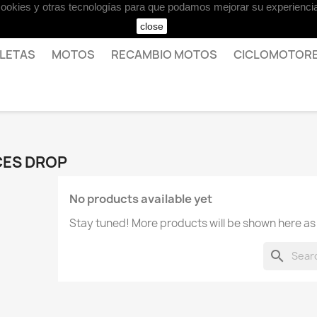
 cookies y otras tecnologías para que podamos mejorar su experiencia
close
CLETAS
MOTOS
RECAMBIO MOTOS
CICLOMOTOR
CES DROP
No products available yet
Stay tuned! More products will be shown here as
search