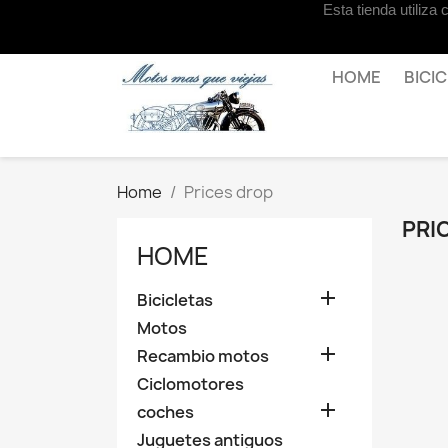
Esta tienda utiliza
Contact us
HOME
BICI
Home
Prices drop
PRI
HOME

Bicicletas
Motos

Recambio motos
Ciclomotores

coches
Juguetes antiguos