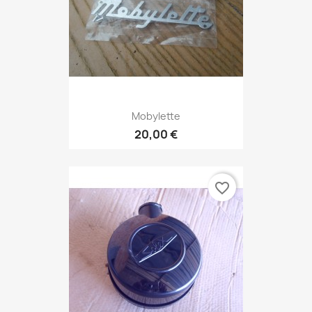
Mobylette
20,00 €
favorite_border