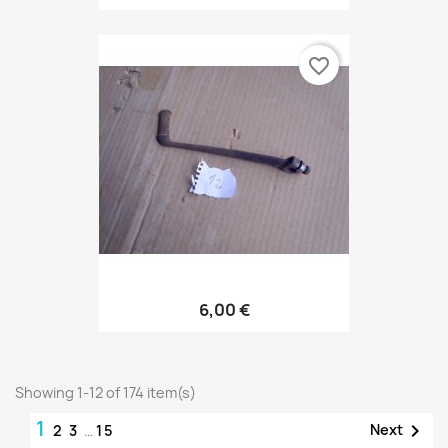
favorite_border
6,00 €
Showing 1-12 of 174 item(s)
1

Next
2
3
…
15