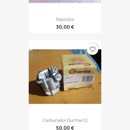
Deposito
30,00 €
favorite_border
Carburador Gurtner12
50,00 €