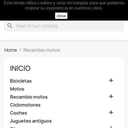
Esta tienda utiliza cookies y otras tecnologías para que podamos

mejorar su experiencia en nuestros sitios.
close
search
Home
Recambio motos
INICIO

Bicicletas
Motos

Recambio motos
Ciclomotores

Coches
Juguetes antiguos