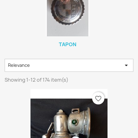
TAPON

Relevance
Showing 1-12 of 174 item(s)
favorite_border