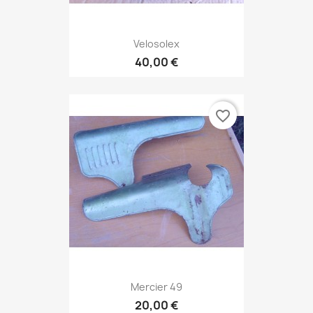
Velosolex
40,00 €
favorite_border
Mercier 49
20,00 €