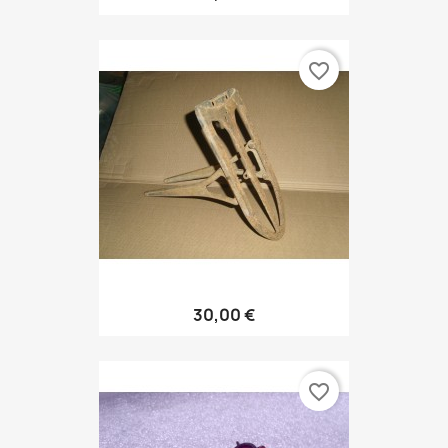
favorite_border
30,00 €
favorite_border