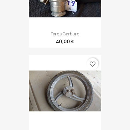
Faros Carburo
40,00 €
favorite_border