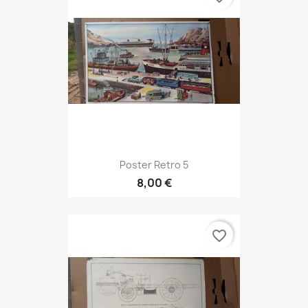
Poster Retro 5
8,00 €
favorite_border