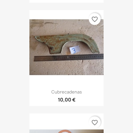
favorite_border
Cubrecadenas
10,00 €
favorite_border