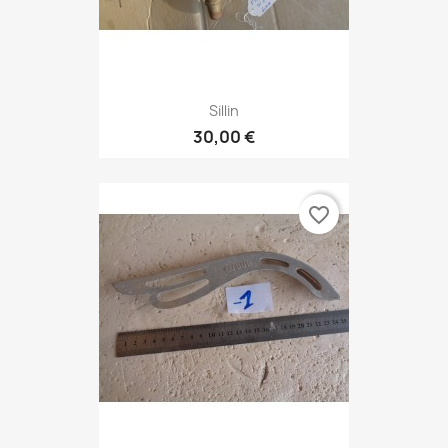
Sillin
30,00 €
favorite_border