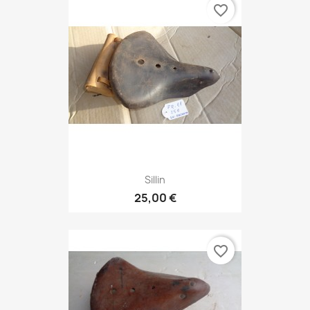
favorite_border
Sillin
25,00 €
favorite_border