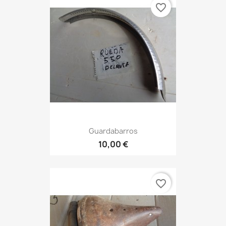
favorite_border
Guardabarros
10,00 €
favorite_border