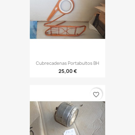
Cubrecadenas Portabultos BH
25,00 €
favorite_border