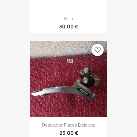
Sillin
30,00 €
favorite_border
Desviador Platos Bicicleta
25,00 €