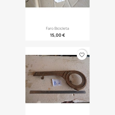
Faro Bicicleta
15,00 €
favorite_border