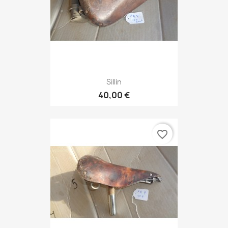
Sillin
40,00 €
favorite_border