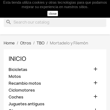
Esta tienda utiliza cookies y otras tecnologías para que podamos

mejorar su experiencia en nuestros sitios.
close
search
Home
Otros
TBO
Mortadelo y Filemón
INICIO

Bicicletas
Motos

Recambio motos
Ciclomotores

Coches
Juguetes antiguos