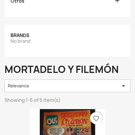

Otros
BRANDS
No brand
MORTADELO Y FILEMÓN

Relevance
Showing 1-5 of 5 item(s)
favorite_border