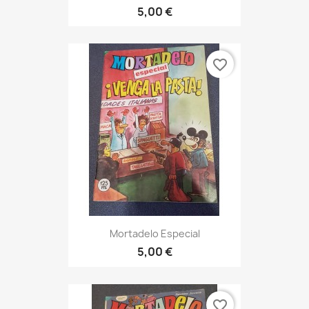
5,00 €
favorite_border
Mortadelo Especial
5,00 €
favorite_border