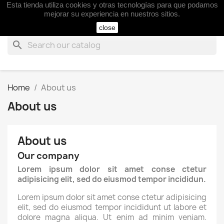
Esta tienda utiliza cookies y otras tecnologías para que podamos

mejorar su experiencia en nuestros sitios.
close
search
Home
About us
About us
About us
Our company
Lorem ipsum dolor sit amet conse ctetur
adipisicing elit, sed do eiusmod tempor incididun.
Lorem ipsum dolor sit amet conse ctetur adipisicing
elit, sed do eiusmod tempor incididunt ut labore et
dolore magna aliqua. Ut enim ad minim veniam.