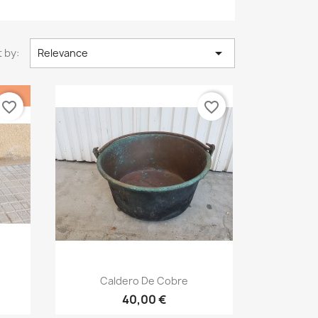

 by:
Relevance
favorite_border
favorite_border
Quick view

Caldero De Cobre
40,00 €