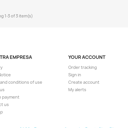
g 1-3 of 3 item(s)
TRA EMPRESA
YOUR ACCOUNT
ry
Order tracking
Notice
Sign in
and conditions of use
Create account
 us
My alerts
e payment
ct us
ap
s