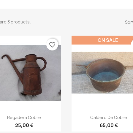
are 3 products.
Sort
ON SALE!
favorite_border
Quick view
Quick view


Regadera Cobre
Caldero De Cobre
25,00 €
65,00 €