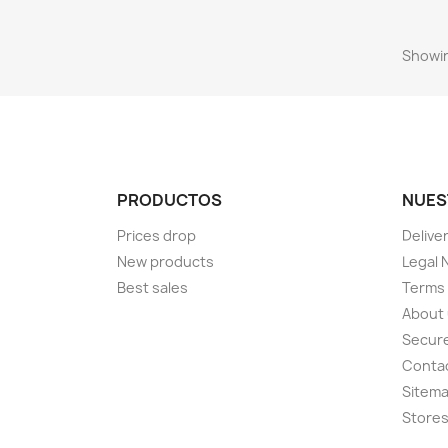
Showin
PRODUCTOS
NUES
Prices drop
Delive
New products
Legal 
Best sales
Terms 
About
Secur
Conta
Sitem
Store