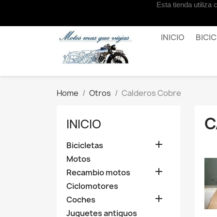
Esta tienda utiliza
Contact us
INICIO
BICI
Home
Otros
Calderos Cobre
C
INICIO

Bicicletas
Motos

Recambio motos
Ciclomotores

Coches
Juguetes antiguos