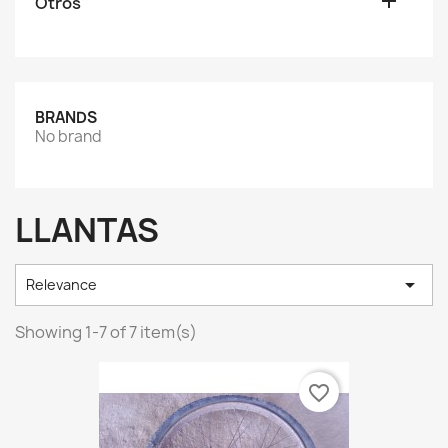

Otros
BRANDS
No brand
LLANTAS

Relevance
Showing 1-7 of 7 item(s)
favorite_border