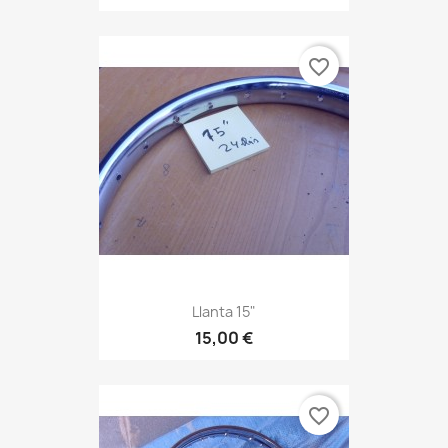
favorite_border
Llanta 15"
15,00 €
favorite_border