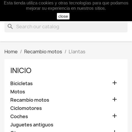
Esta tienda utiliza cookies y otras tecnologías para que podamos

mejorar su experiencia en nuestros sitios.
close
search
Home
Recambio motos
Llantas
INICIO

Bicicletas
Motos

Recambio motos
Ciclomotores

Coches
Juguetes antiguos