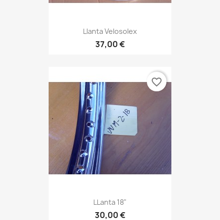
Llanta Velosolex
37,00 €
favorite_border
LLanta 18"
30,00 €