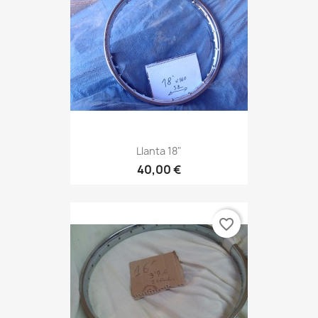
Llanta 18"
40,00 €
favorite_border