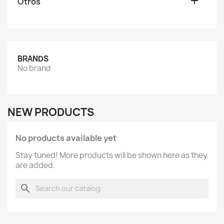

Otros
BRANDS
No brand
NEW PRODUCTS
No products available yet
Stay tuned! More products will be shown here as they
are added.
search