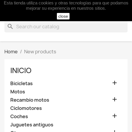
Esta tienda utiliza cookies y otras tecnologías para que podamos

mejorar su experiencia en nuestros sitios.
close
search
Home
New products
INICIO

Bicicletas
Motos

Recambio motos
Ciclomotores

Coches
Juguetes antiguos