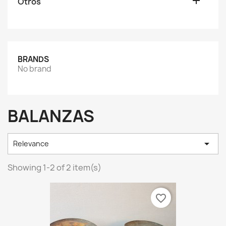

Otros
BRANDS
No brand
BALANZAS

Relevance
Showing 1-2 of 2 item(s)
favorite_border