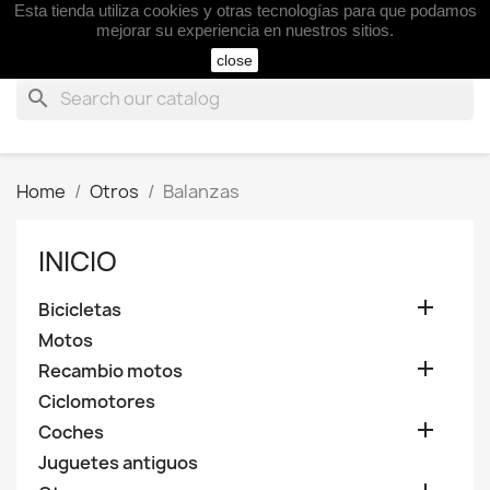
Esta tienda utiliza cookies y otras tecnologías para que podamos

mejorar su experiencia en nuestros sitios.
close
search
Home
Otros
Balanzas
INICIO

Bicicletas
Motos

Recambio motos
Ciclomotores

Coches
Juguetes antiguos