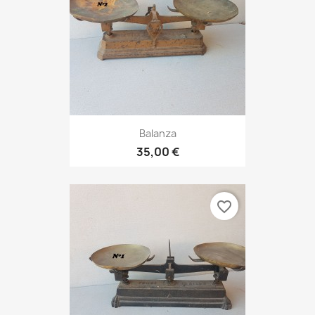
Balanza
35,00 €
favorite_border