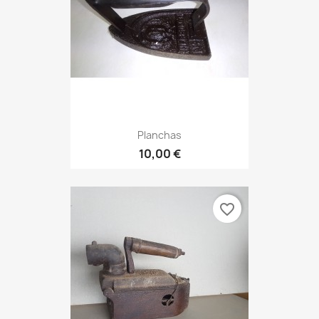
Planchas
10,00 €
favorite_border