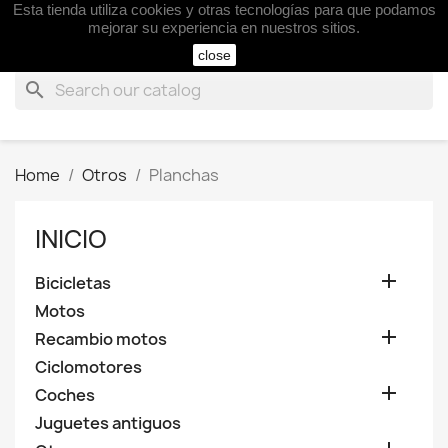
Esta tienda utiliza cookies y otras tecnologías para que podamos

mejorar su experiencia en nuestros sitios.
close
search
Home
Otros
Planchas
INICIO

Bicicletas
Motos

Recambio motos
Ciclomotores

Coches
Juguetes antiguos