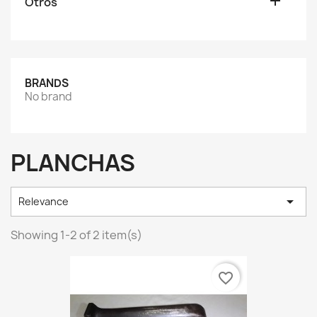

Otros
BRANDS
No brand
PLANCHAS

Relevance
Showing 1-2 of 2 item(s)
favorite_border